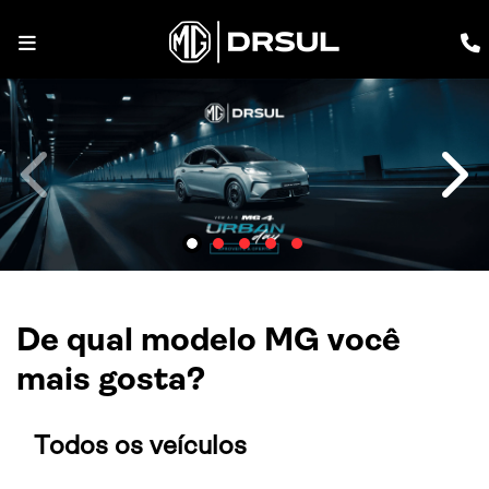
templates.template-01.components.carousel.texts.contr
temp
De qual modelo MG você
mais gosta?
Todos os veículos