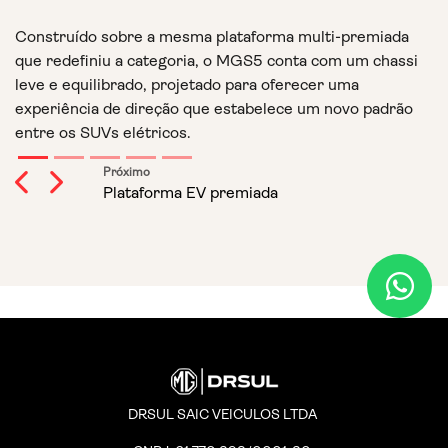
(M
i
Construído sobre a mesma plataforma multi-premiada
a 
que redefiniu a categoria, o MGS5 conta com um chassi
leve e equilibrado, projetado para oferecer uma
A
experiência de direção que estabelece um novo padrão
ve
entre os SUVs elétricos.
r
di
Previous
Next
DRSUL SAIC VEICULOS LTDA